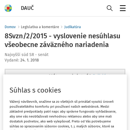
DAUČ
Menu
Domov
Legislatíva a komentáre
Judikatúra
8Svzn/2/2015 - vyslovenie nesúhlasu
všeobecne záväzného nariadenia
Najvyšší súd SR - senát
Vydané
:
24. 1. 2018
Máte predplatné?
Prihláste sa
Súhlas s cookies
Vážený návštevník, snažíme sa zo všetkých síl prinášať vysokú úroveň
používateľského komfortu pri používaní našich webstránok. Medzi
Zatiaľ ste si prečítali len začiatok...
základné predpoklady patrí napr. aby správne fungovalo vyhľadávanie,
aby sme vás neobťažovali nevhodnou reklamou alebo aby sme mali
dostatok podnetov, ako web vylepšovať. Preto od Vás potrebujeme
Celý dokument je len pre
súhlas so spracovaním súborov cookies, t. j. malých súborov, ktoré sa