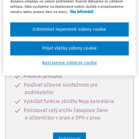
predplatiteľov.
dočasne ukladajú vo vašom prehliadači. Vopred ďakujeme za udelenie
súhlasu. Dáta využijeme na zlepšovanie našich služieb a prispôsobenie
obsahu webu priamo Vám na mieru.
Viac informácií
Zaregistrujte sa a získajte
zadarmo prístup k vybranému obsahu
Odmietnut nepovinné súbory cookie
na 10 dní.
Prijať všetky súbory cookie
Vďaka registrácii si môžete
Nastavenia súborov cookie
Prečítať platené články na portáli
Prezerať predpisy
Používať účtovné súvzťažnosti pre
podnikateľov
Vyskúšať funkcie záložky Moja kancelária
Prelistovať celý archív časopisov Dane
a účtovníctvo v praxi a DPH v praxi
Registrovať