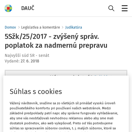
DAUČ
Menu
Domov
Legislatíva a komentáre
Judikatúra
5Sžk/25/2017 - zvýšený správ.
poplatok za nadmernú prepravu
Najvyšší súd SR - senát
Vydané
:
27. 6. 2018
Máte predplatné?
Prihláste sa
Súhlas s cookies
Vážený návštevník, snažíme sa zo všetkých síl prinášať vysokú úroveň
používateľského komfortu pri používaní našich webstránok. Medzi
Zatiaľ ste si prečítali len začiatok...
základné predpoklady patrí napr. aby správne fungovalo vyhľadávanie,
aby sme vás neobťažovali nevhodnou reklamou alebo aby sme mali
dostatok podnetov, ako web vylepšovať. Preto od Vás potrebujeme
Celý dokument je len pre
súhlas so spracovaním súborov cookies, t. j. malých súborov, ktoré sa