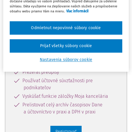
predplatiteľov.
dočasne ukladajú vo vašom prehliadači. Vopred ďakujeme za udelenie
súhlasu. Dáta využijeme na zlepšovanie našich služieb a prispôsobenie
obsahu webu priamo Vám na mieru.
Viac informácií
Zaregistrujte sa a získajte
zadarmo prístup k vybranému obsahu
Odmietnut nepovinné súbory cookie
na 10 dní.
Prijať všetky súbory cookie
Vďaka registrácii si môžete
Nastavenia súborov cookie
Prečítať platené články na portáli
Prezerať predpisy
Používať účtovné súvzťažnosti pre
podnikateľov
Vyskúšať funkcie záložky Moja kancelária
Prelistovať celý archív časopisov Dane
a účtovníctvo v praxi a DPH v praxi
Registrovať