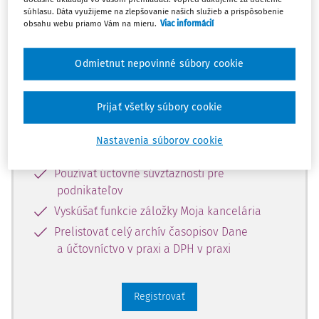
súhlasu. Dáta využijeme na zlepšovanie našich služieb a prispôsobenie
Zaregistrujte sa a získajte
obsahu webu priamo Vám na mieru.
Viac informácií
zadarmo prístup k vybranému obsahu
na 10 dní.
Odmietnut nepovinné súbory cookie
Vďaka registrácii si môžete
Prijať všetky súbory cookie
Prečítať platené články na portáli
Nastavenia súborov cookie
Prezerať predpisy
Používať účtovné súvzťažnosti pre
podnikateľov
Vyskúšať funkcie záložky Moja kancelária
Prelistovať celý archív časopisov Dane
a účtovníctvo v praxi a DPH v praxi
Registrovať