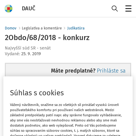
DAUČ
Menu
Domov
Legislatíva a komentáre
Judikatúra
2Obdo/68/2018 - konkurz
Najvyšší súd SR - senát
Vydané
:
25. 9. 2019
Máte predplatné?
Prihláste sa
Súhlas s cookies
Zatiaľ ste si prečítali len začiatok...
Vážený návštevník, snažíme sa zo všetkých síl prinášať vysokú úroveň
používateľského komfortu pri používaní našich webstránok. Medzi
základné predpoklady patrí napr. aby správne fungovalo vyhľadávanie,
Celý dokument je len pre
aby sme vás neobťažovali nevhodnou reklamou alebo aby sme mali
dostatok podnetov, ako web vylepšovať. Preto od Vás potrebujeme
predplatiteľov.
súhlas so spracovaním súborov cookies, t. j. malých súborov, ktoré sa
dočasne ukladajú vo vašom prehliadači. Vopred ďakujeme za udelenie