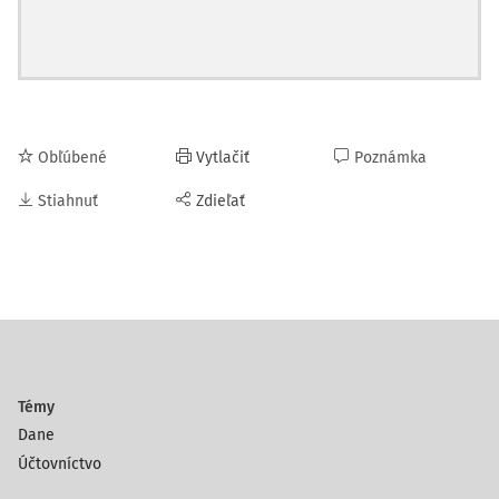
Obľúbené
Vytlačiť
Poznámka
Stiahnuť
Zdieľať
Témy
Dane
Účtovníctvo