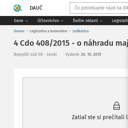
DAUČ
Dane
Účtovníctvo
Ďalšie oblasti
Legislat
Domov
Legislatíva a komentáre
Judikatúra
4 Cdo 408/2015 - o náhradu ma
Najvyšší súd SR - senát
Vydané
:
26. 10. 2015
Zatiaľ ste si prečítali 