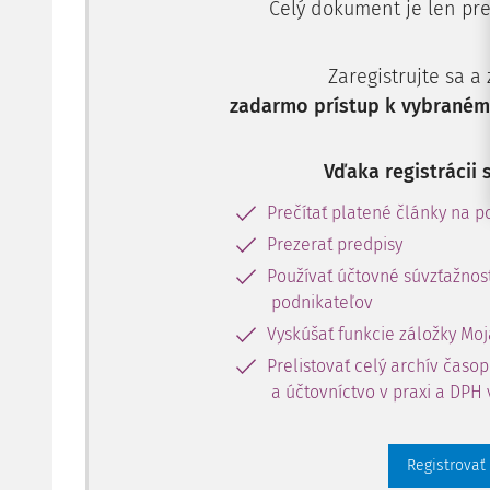
Celý dokument je len pre
Zaregistrujte sa a
zadarmo prístup k vybranému
Vďaka registrácii 
Prečítať platené články na po
Prezerať predpisy
Používať účtovné súvzťažnost
podnikateľov
Vyskúšať funkcie záložky Moj
Prelistovať celý archív časo
a účtovníctvo v praxi a DPH 
Registrovať