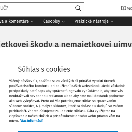
Mo
íva a komentáre
Časopisy
Praktické nástroje
jetkovej škody a nemajetkovej ujmy
Súhlas s cookies
Vážený návštevník, snažíme sa zo všetkých síl prinášať vysokú úroveň
Obľúbené
používateľského komfortu pri používaní našich webstránok. Medzi základné
Máte predplatné?
Prihláste sa
predpoklady patrí napr. aby správne fungovalo vyhľadávanie, aby sme vás
neobťažovali nevhodnou reklamou alebo aby sme mali dostatok podnetov,
Stiahnuť
ako web vylepšovať. Preto od Vás potrebujeme súhlas so spracovaním
súborov cookies, t. j. malých súborov, ktoré sa dočasne ukladajú vo vašom
prehliadači. Vopred ďakujeme za udelenie súhlasu. Dáta využijeme na
zlepšovanie našich služieb a prispôsobenie obsahu webu priamo Vám na
Vytlačiť
len začiatok...
mieru.
Viac informácií