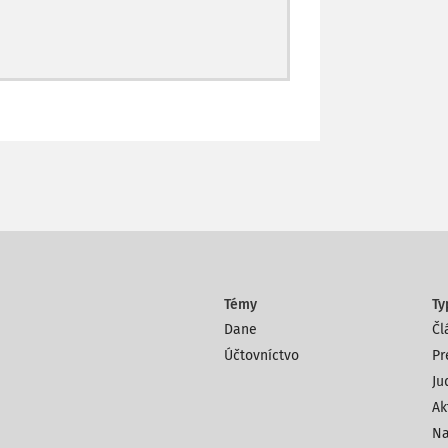
Témy
Ty
Dane
Čl
Účtovníctvo
Pr
Ju
Ak
Na