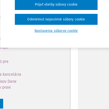
 predplatiteľov.
Zdieľať
Prijať všetky súbory cookie
 získajte
Poznámka
Odmietnut nepovinné súbory cookie
 obsahu na 10 dní.
Nastavenia súborov cookie
si môžete
rtáli
i pre
a kancelária
pisov Dane
v praxi