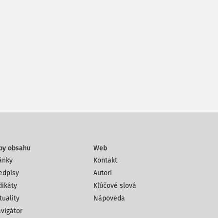
py obsahu
Web
ánky
Kontakt
edpisy
Autori
dikáty
Kľúčové slová
tuality
Nápoveda
vigátor