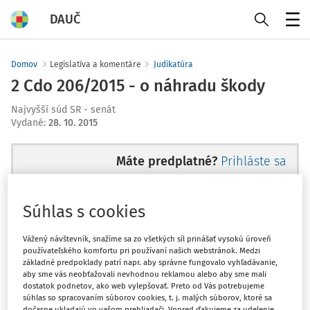
DAUČ
Menu
Domov
Legislatíva a komentáre
Judikatúra
2 Cdo 206/2015 - o náhradu škody
Najvyšší súd SR - senát
Vydané
:
28. 10. 2015
Máte predplatné?
Prihláste sa
Súhlas s cookies
Zatiaľ ste si prečítali len začiatok...
Vážený návštevník, snažíme sa zo všetkých síl prinášať vysokú úroveň
používateľského komfortu pri používaní našich webstránok. Medzi
základné predpoklady patrí napr. aby správne fungovalo vyhľadávanie,
Celý dokument je len pre
aby sme vás neobťažovali nevhodnou reklamou alebo aby sme mali
dostatok podnetov, ako web vylepšovať. Preto od Vás potrebujeme
predplatiteľov.
súhlas so spracovaním súborov cookies, t. j. malých súborov, ktoré sa
dočasne ukladajú vo vašom prehliadači. Vopred ďakujeme za udelenie