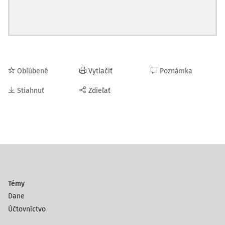
Obľúbené
Vytlačiť
Poznámka
Stiahnuť
Zdieľať
Témy
Dane
Účtovníctvo