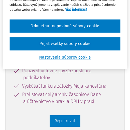
súhlasu. Dáta využijeme na zlepšovanie našich služieb a prispôsobenie
Zaregistrujte sa a získajte
obsahu webu priamo Vám na mieru.
Viac informácií
zadarmo prístup k vybranému obsahu
na 10 dní.
Odmietnut nepovinné súbory cookie
Vďaka registrácii si môžete
Prijať všetky súbory cookie
Prečítať platené články na portáli
Nastavenia súborov cookie
Prezerať predpisy
Používať účtovné súvzťažnosti pre
podnikateľov
Vyskúšať funkcie záložky Moja kancelária
Prelistovať celý archív časopisov Dane
a účtovníctvo v praxi a DPH v praxi
Registrovať