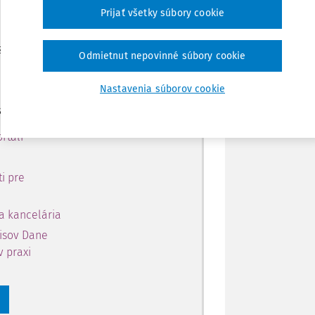
 predplatiteľov.
Zdieľať
Prijať všetky súbory cookie
 získajte
Poznámka
Odmietnut nepovinné súbory cookie
 obsahu na 10 dní.
Nastavenia súborov cookie
si môžete
rtáli
i pre
a kancelária
pisov Dane
v praxi