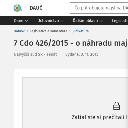
DAUČ
Dane
Účtovníctvo
Ďalšie oblasti
Legislat
Domov
Legislatíva a komentáre
Judikatúra
7 Cdo 426/2015 - o náhradu maj
Najvyšší súd SR - senát
Vydané
:
3. 11. 2015
Zatiaľ ste si prečítali 