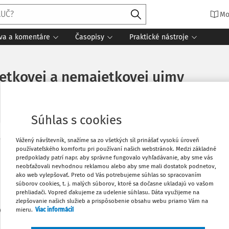
Mo
íva a komentáre
Časopisy
Praktické nástroje
etkovej a nemajetkovej ujmy
Súhlas s cookies
Vážený návštevník, snažíme sa zo všetkých síl prinášať vysokú úroveň
Obľúbené
používateľského komfortu pri používaní našich webstránok. Medzi základné
Máte predplatné?
Prihláste sa
predpoklady patrí napr. aby správne fungovalo vyhľadávanie, aby sme vás
neobťažovali nevhodnou reklamou alebo aby sme mali dostatok podnetov,
Stiahnuť
ako web vylepšovať. Preto od Vás potrebujeme súhlas so spracovaním
súborov cookies, t. j. malých súborov, ktoré sa dočasne ukladajú vo vašom
prehliadači. Vopred ďakujeme za udelenie súhlasu. Dáta využijeme na
zlepšovanie našich služieb a prispôsobenie obsahu webu priamo Vám na
Vytlačiť
len začiatok...
mieru.
Viac informácií