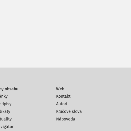
py obsahu
Web
ánky
Kontakt
edpisy
Autori
dikáty
Kľúčové slová
tuality
Nápoveda
vigátor