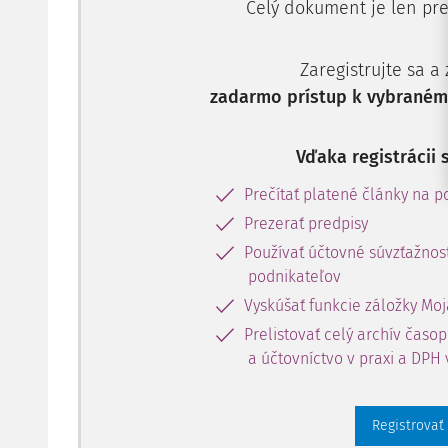
Celý dokument je len pre
Zaregistrujte sa a
zadarmo prístup k vybranému
Vďaka registrácii 
Prečítať platené články na po
Prezerať predpisy
Používať účtovné súvzťažnost
podnikateľov
Vyskúšať funkcie záložky Moj
Prelistovať celý archív časo
a účtovníctvo v praxi a DPH 
Registrovať