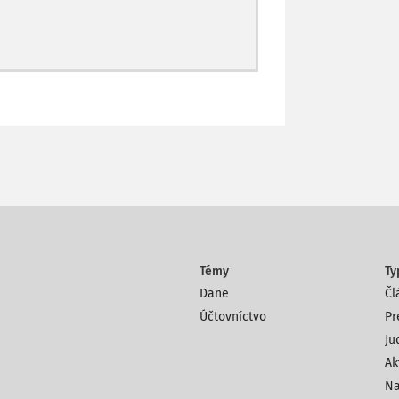
Témy
Ty
Dane
Čl
Účtovníctvo
Pr
Ju
Ak
Na