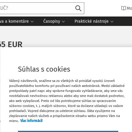
Mo
íva a komentáre
Časopisy
Praktické nástroje
65 EUR
Súhlas s cookies
Vážený návštevník, snažíme sa zo všetkých síl prinášať vysokú úroveň
Obľúbené
používateľského komfortu pri používaní našich webstránok. Medzi základné
Máte predplatné?
Prihláste sa
predpoklady patrí napr. aby správne fungovalo vyhľadávanie, aby sme vás
neobťažovali nevhodnou reklamou alebo aby sme mali dostatok podnetov,
Stiahnuť
ako web vylepšovať. Preto od Vás potrebujeme súhlas so spracovaním
súborov cookies, t. j. malých súborov, ktoré sa dočasne ukladajú vo vašom
prehliadači. Vopred ďakujeme za udelenie súhlasu. Dáta využijeme na
zlepšovanie našich služieb a prispôsobenie obsahu webu priamo Vám na
Vytlačiť
len začiatok...
mieru.
Viac informácií