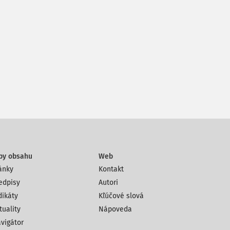
py obsahu
Web
ánky
Kontakt
edpisy
Autori
dikáty
Kľúčové slová
tuality
Nápoveda
vigátor