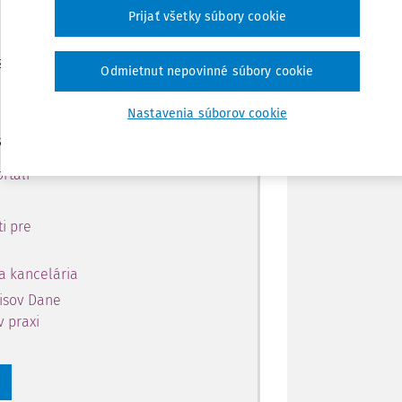
 predplatiteľov.
Zdieľať
Prijať všetky súbory cookie
 získajte
Poznámka
Odmietnut nepovinné súbory cookie
 obsahu na 10 dní.
Nastavenia súborov cookie
si môžete
rtáli
i pre
a kancelária
pisov Dane
v praxi