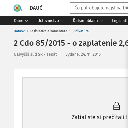
DAUČ
Dane
Účtovníctvo
Ďalšie oblasti
Legislat
Domov
Legislatíva a komentáre
Judikatúra
2 Cdo 85/2015 - o zaplatenie 2,
Najvyšší súd SR - senát
Vydané
:
24. 11. 2015
Zatiaľ ste si prečítali 