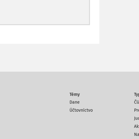
Témy
Ty
Dane
Čl
Účtovníctvo
Pr
Ju
Ak
Na