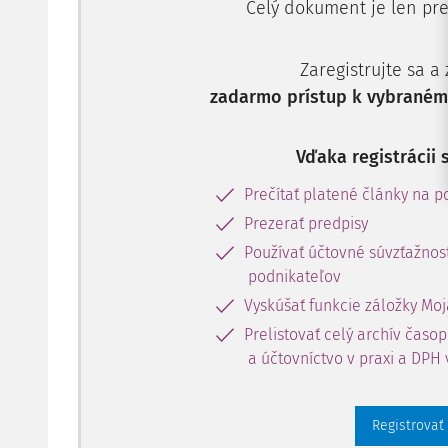
Celý dokument je len pre
Zaregistrujte sa a
zadarmo prístup k vybranému
Vďaka registrácii 
Prečítať platené články na po
Prezerať predpisy
Používať účtovné súvzťažnost
podnikateľov
Vyskúšať funkcie záložky Moj
Prelistovať celý archív časo
a účtovníctvo v praxi a DPH 
Registrovať