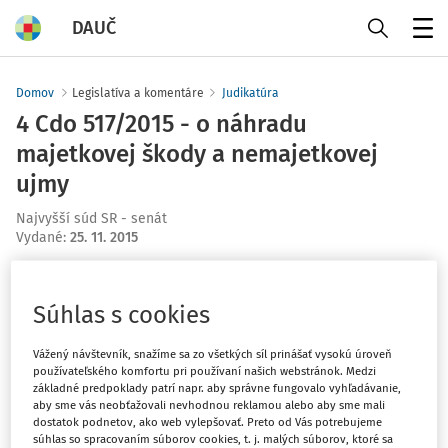
DAUČ
Menu
Domov
Legislatíva a komentáre
Judikatúra
4 Cdo 517/2015 - o náhradu
majetkovej škody a nemajetkovej
ujmy
Najvyšší súd SR - senát
Vydané
:
25. 11. 2015
Máte predplatné?
Prihláste sa
Súhlas s cookies
Vážený návštevník, snažíme sa zo všetkých síl prinášať vysokú úroveň
používateľského komfortu pri používaní našich webstránok. Medzi
základné predpoklady patrí napr. aby správne fungovalo vyhľadávanie,
Zatiaľ ste si prečítali len začiatok...
aby sme vás neobťažovali nevhodnou reklamou alebo aby sme mali
dostatok podnetov, ako web vylepšovať. Preto od Vás potrebujeme
súhlas so spracovaním súborov cookies, t. j. malých súborov, ktoré sa