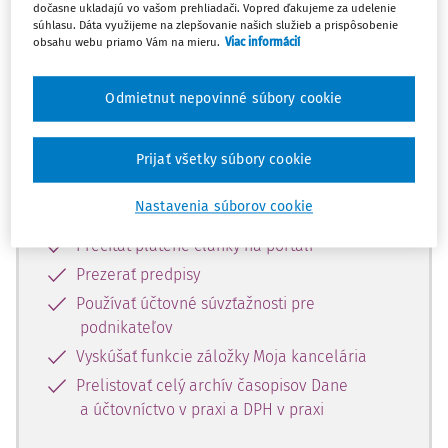
Celý dokument je len pre
dočasne ukladajú vo vašom prehliadači. Vopred ďakujeme za udelenie
súhlasu. Dáta využijeme na zlepšovanie našich služieb a prispôsobenie
predplatiteľov.
obsahu webu priamo Vám na mieru.
Viac informácií
Zaregistrujte sa a získajte
Odmietnut nepovinné súbory cookie
zadarmo prístup k vybranému obsahu
na 10 dní.
Prijať všetky súbory cookie
Vďaka registrácii si môžete
Nastavenia súborov cookie
Prečítať platené články na portáli
Prezerať predpisy
Používať účtovné súvzťažnosti pre
podnikateľov
Vyskúšať funkcie záložky Moja kancelária
Prelistovať celý archív časopisov Dane
a účtovníctvo v praxi a DPH v praxi