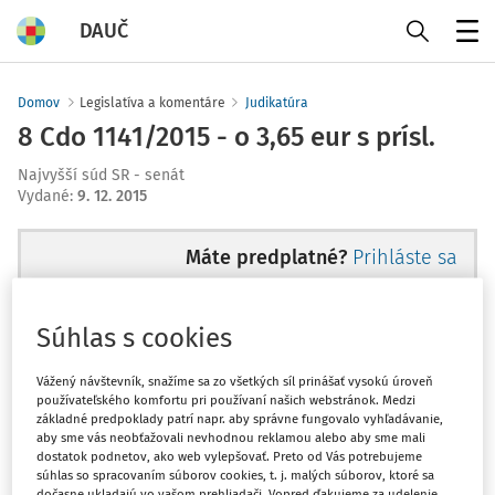
DAUČ
Menu
Domov
Legislatíva a komentáre
Judikatúra
8 Cdo 1141/2015 - o 3,65 eur s prísl.
Najvyšší súd SR - senát
Vydané
:
9. 12. 2015
Máte predplatné?
Prihláste sa
Súhlas s cookies
Zatiaľ ste si prečítali len začiatok...
Vážený návštevník, snažíme sa zo všetkých síl prinášať vysokú úroveň
používateľského komfortu pri používaní našich webstránok. Medzi
základné predpoklady patrí napr. aby správne fungovalo vyhľadávanie,
Celý dokument je len pre
aby sme vás neobťažovali nevhodnou reklamou alebo aby sme mali
dostatok podnetov, ako web vylepšovať. Preto od Vás potrebujeme
predplatiteľov.
súhlas so spracovaním súborov cookies, t. j. malých súborov, ktoré sa
dočasne ukladajú vo vašom prehliadači. Vopred ďakujeme za udelenie