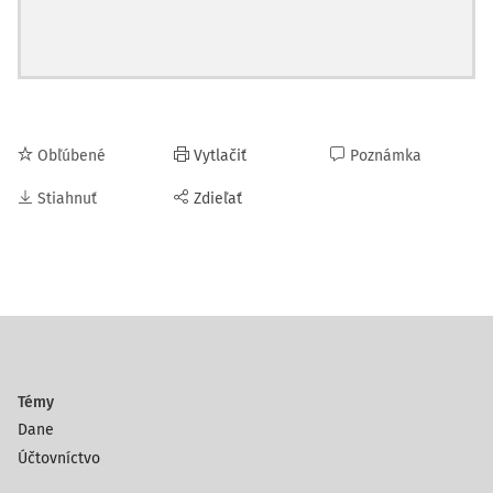
Obľúbené
Vytlačiť
Poznámka
Stiahnuť
Zdieľať
Témy
Dane
Účtovníctvo