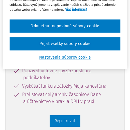
súhlasu. Dáta využijeme na zlepšovanie našich služieb a prispôsobenie
Zaregistrujte sa a získajte
obsahu webu priamo Vám na mieru.
Viac informácií
zadarmo prístup k vybranému obsahu
na 10 dní.
Odmietnut nepovinné súbory cookie
Vďaka registrácii si môžete
Prijať všetky súbory cookie
Prečítať platené články na portáli
Nastavenia súborov cookie
Prezerať predpisy
Používať účtovné súvzťažnosti pre
podnikateľov
Vyskúšať funkcie záložky Moja kancelária
Prelistovať celý archív časopisov Dane
a účtovníctvo v praxi a DPH v praxi
Registrovať