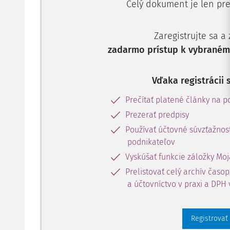
Celý dokument je len pre
Zaregistrujte sa a
zadarmo prístup k vybranému
Vďaka registrácii 
Prečítať platené články na po
Prezerať predpisy
Používať účtovné súvzťažnost
podnikateľov
Vyskúšať funkcie záložky Moj
Prelistovať celý archív časo
a účtovníctvo v praxi a DPH 
Registrovať