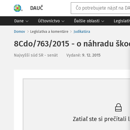
DAUČ
Dane
Účtovníctvo
Ďalšie oblasti
Legislat
Domov
Legislatíva a komentáre
Judikatúra
8Cdo/763/2015 - o náhradu ško
Najvyšší súd SR - senát
Vydané
:
9. 12. 2015
Zatiaľ ste si prečítali 