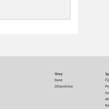
Témy
Ty
Dane
Čl
Účtovníctvo
Pr
Ju
Ak
Na