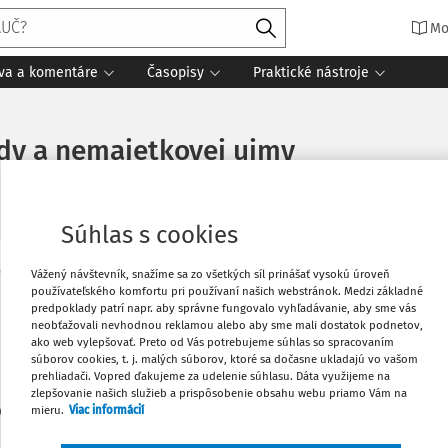
Mo
íva a komentáre
Časopisy
Praktické nástroje
dy a nemajetkovej ujmy
Súhlas s cookies
Vážený návštevník, snažíme sa zo všetkých síl prinášať vysokú úroveň
Obľúbené
používateľského komfortu pri používaní našich webstránok. Medzi základné
Máte predplatné?
Prihláste sa
predpoklady patrí napr. aby správne fungovalo vyhľadávanie, aby sme vás
neobťažovali nevhodnou reklamou alebo aby sme mali dostatok podnetov,
Stiahnuť
ako web vylepšovať. Preto od Vás potrebujeme súhlas so spracovaním
súborov cookies, t. j. malých súborov, ktoré sa dočasne ukladajú vo vašom
prehliadači. Vopred ďakujeme za udelenie súhlasu. Dáta využijeme na
zlepšovanie našich služieb a prispôsobenie obsahu webu priamo Vám na
Vytlačiť
len začiatok...
mieru.
Viac informácií