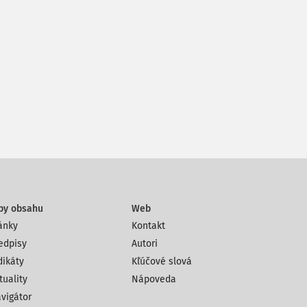
py obsahu
Web
ánky
Kontakt
edpisy
Autori
dikáty
Kľúčové slová
tuality
Nápoveda
vigátor