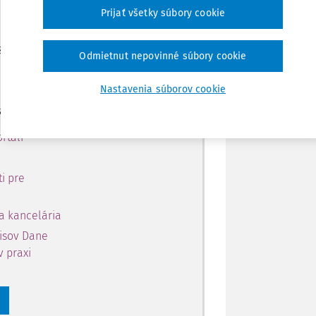
 predplatiteľov.
Zdieľať
Prijať všetky súbory cookie
 získajte
Poznámka
Odmietnut nepovinné súbory cookie
 obsahu na 10 dní.
Nastavenia súborov cookie
si môžete
rtáli
i pre
a kancelária
pisov Dane
v praxi