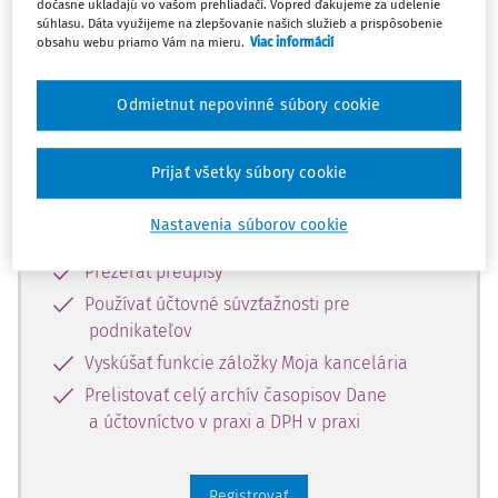
predplatiteľov.
dočasne ukladajú vo vašom prehliadači. Vopred ďakujeme za udelenie
súhlasu. Dáta využijeme na zlepšovanie našich služieb a prispôsobenie
obsahu webu priamo Vám na mieru.
Viac informácií
Zaregistrujte sa a získajte
zadarmo prístup k vybranému obsahu
Odmietnut nepovinné súbory cookie
na 10 dní.
Prijať všetky súbory cookie
Vďaka registrácii si môžete
Nastavenia súborov cookie
Prečítať platené články na portáli
Prezerať predpisy
Používať účtovné súvzťažnosti pre
podnikateľov
Vyskúšať funkcie záložky Moja kancelária
Prelistovať celý archív časopisov Dane
a účtovníctvo v praxi a DPH v praxi
Registrovať