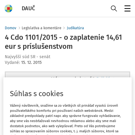
DAUČ
Menu
Domov
Legislatíva a komentáre
Judikatúra
4 Cdo 1101/2015 - o zaplatenie 14,61
eur s príslušenstvom
Najvyšší súd SR - senát
Vydané
:
15. 12. 2015
Máte predplatné?
Prihláste sa
Súhlas s cookies
Vážený návštevník, snažíme sa zo všetkých síl prinášať vysokú úroveň
používateľského komfortu pri používaní našich webstránok. Medzi
Zatiaľ ste si prečítali len začiatok...
základné predpoklady patrí napr. aby správne fungovalo vyhľadávanie,
aby sme vás neobťažovali nevhodnou reklamou alebo aby sme mali
dostatok podnetov, ako web vylepšovať. Preto od Vás potrebujeme
Celý dokument je len pre
súhlas so spracovaním súborov cookies, t. j. malých súborov, ktoré sa