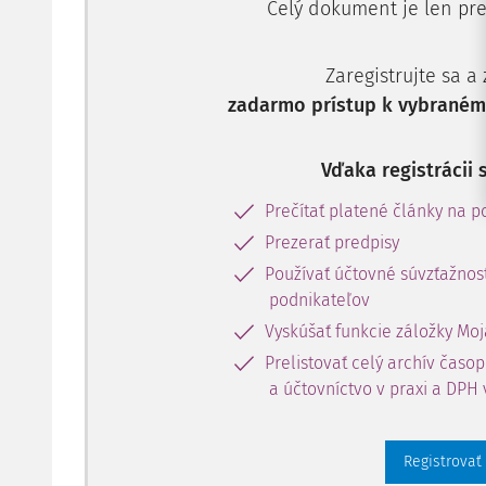
Celý dokument je len pre
Zaregistrujte sa a
zadarmo prístup k vybranému
Vďaka registrácii 
Prečítať platené články na po
Prezerať predpisy
Používať účtovné súvzťažnost
podnikateľov
Vyskúšať funkcie záložky Moj
Prelistovať celý archív časo
a účtovníctvo v praxi a DPH 
Registrovať