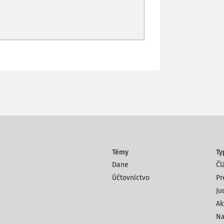
Témy
Ty
Dane
Čl
Účtovníctvo
Pr
Ju
Ak
Na