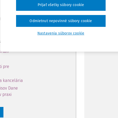
 predplatiteľov.
Zdieľať
Prijať všetky súbory cookie
 získajte
Poznámka
Odmietnut nepovinné súbory cookie
 obsahu na 10 dní.
Nastavenia súborov cookie
si môžete
rtáli
i pre
a kancelária
pisov Dane
v praxi