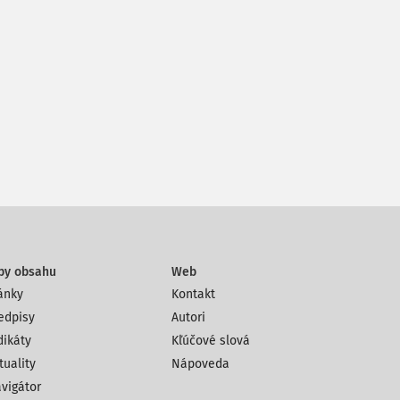
py obsahu
Web
ánky
Kontakt
edpisy
Autori
dikáty
Kľúčové slová
tuality
Nápoveda
vigátor