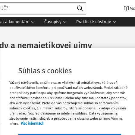
Mo
íva a komentáre
Časopisy
Praktické nástroje
dy a nemajetjkovej ujmy
Súhlas s cookies
Vážený návštevník, snažíme sa zo všetkých síl prinášať vysokú úroveň
Obľúbené
používateľského komfortu pri používaní našich webstránok. Medzi základné
Máte predplatné?
Prihláste sa
predpoklady patrí napr. aby správne fungovalo vyhľadávanie, aby sme vás
neobťažovali nevhodnou reklamou alebo aby sme mali dostatok podnetov,
Stiahnuť
ako web vylepšovať. Preto od Vás potrebujeme súhlas so spracovaním
súborov cookies, t. j. malých súborov, ktoré sa dočasne ukladajú vo vašom
prehliadači. Vopred ďakujeme za udelenie súhlasu. Dáta využijeme na
zlepšovanie našich služieb a prispôsobenie obsahu webu priamo Vám na
Vytlačiť
len začiatok...
mieru.
Viac informácií