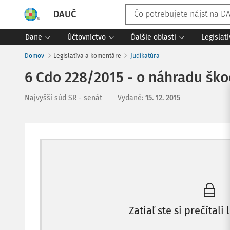
DAUČ
Dane
Účtovníctvo
Ďalšie oblasti
Legislat
Domov
Legislatíva a komentáre
Judikatúra
6 Cdo 228/2015 - o náhradu ško
Najvyšší súd SR - senát
Vydané
:
15. 12. 2015
Zatiaľ ste si prečítali 