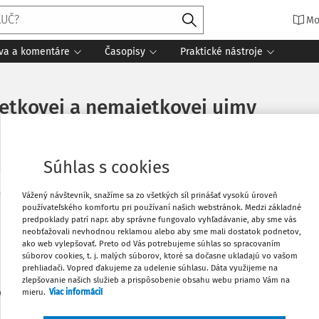
Mo
íva a komentáre
Časopisy
Praktické nástroje
etkovej a nemajetkovej ujmy
Súhlas s cookies
Vážený návštevník, snažíme sa zo všetkých síl prinášať vysokú úroveň
Obľúbené
používateľského komfortu pri používaní našich webstránok. Medzi základné
Máte predplatné?
Prihláste sa
predpoklady patrí napr. aby správne fungovalo vyhľadávanie, aby sme vás
neobťažovali nevhodnou reklamou alebo aby sme mali dostatok podnetov,
Stiahnuť
ako web vylepšovať. Preto od Vás potrebujeme súhlas so spracovaním
súborov cookies, t. j. malých súborov, ktoré sa dočasne ukladajú vo vašom
prehliadači. Vopred ďakujeme za udelenie súhlasu. Dáta využijeme na
zlepšovanie našich služieb a prispôsobenie obsahu webu priamo Vám na
Vytlačiť
len začiatok...
mieru.
Viac informácií