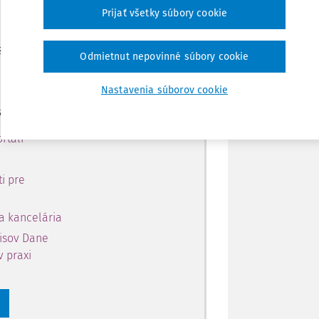
 predplatiteľov.
Zdieľať
Prijať všetky súbory cookie
 získajte
Poznámka
Odmietnut nepovinné súbory cookie
 obsahu na 10 dní.
Nastavenia súborov cookie
si môžete
rtáli
i pre
a kancelária
pisov Dane
v praxi