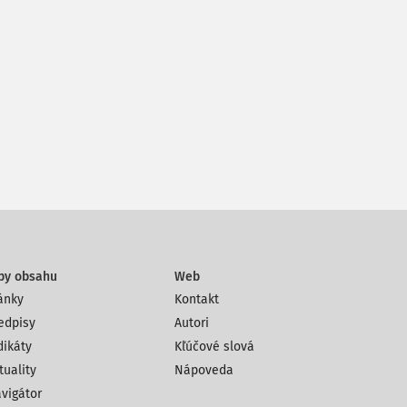
py obsahu
Web
ánky
Kontakt
edpisy
Autori
dikáty
Kľúčové slová
tuality
Nápoveda
vigátor