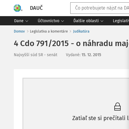
DAUČ
Dane
Účtovníctvo
Ďalšie oblasti
Legislat
Domov
Legislatíva a komentáre
Judikatúra
4 Cdo 791/2015 - o náhradu maj
Najvyšší súd SR - senát
Vydané
:
15. 12. 2015
Zatiaľ ste si prečítali 