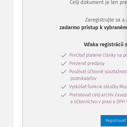
Celý dokument je len pre
Zaregistrujte sa a
zadarmo prístup k vybranému
Vďaka registrácii 
Prečítať platené články na po
Prezerať predpisy
Používať účtovné súvzťažnost
podnikateľov
Vyskúšať funkcie záložky Moj
Prelistovať celý archív časo
a účtovníctvo v praxi a DPH 
Registrovať