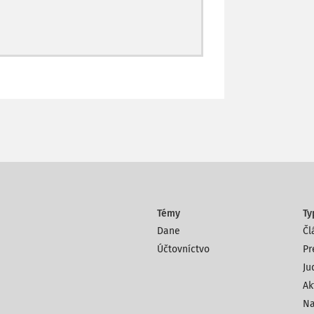
Témy
Ty
Dane
Čl
Účtovníctvo
Pr
Ju
Ak
Na