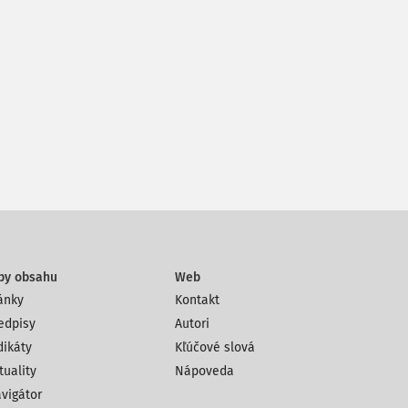
py obsahu
Web
ánky
Kontakt
edpisy
Autori
dikáty
Kľúčové slová
tuality
Nápoveda
vigátor