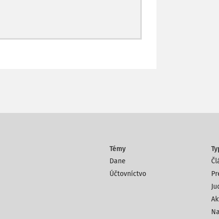
Témy
Ty
Dane
Čl
Účtovníctvo
Pr
Ju
Ak
Na