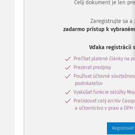
Celý dokument je len pre
Zaregistrujte sa a
zadarmo prístup k vybranému
Vďaka registrácii 
Prečítať platené články na po
Prezerať predpisy
Používať účtovné súvzťažnost
podnikateľov
Vyskúšať funkcie záložky Moj
Prelistovať celý archív časo
a účtovníctvo v praxi a DPH 
Registrovať