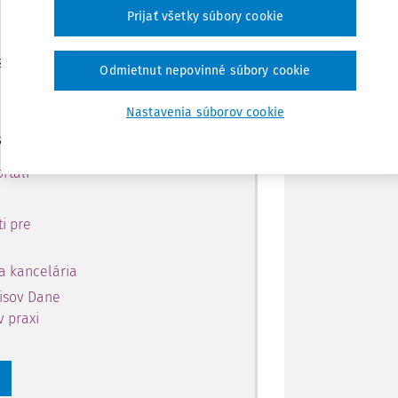
 predplatiteľov.
Zdieľať
Prijať všetky súbory cookie
 získajte
Poznámka
Odmietnut nepovinné súbory cookie
 obsahu na 10 dní.
Nastavenia súborov cookie
si môžete
rtáli
i pre
a kancelária
pisov Dane
v praxi