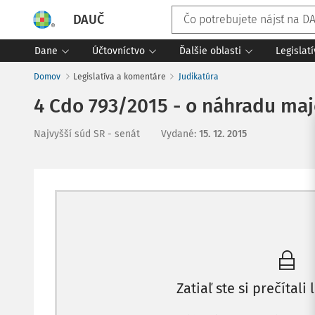
DAUČ
Dane
Účtovníctvo
Ďalšie oblasti
Legislat
Domov
Legislatíva a komentáre
Judikatúra
4 Cdo 793/2015 - o náhradu maj
Najvyšší súd SR - senát
Vydané
:
15. 12. 2015
Zatiaľ ste si prečítali 