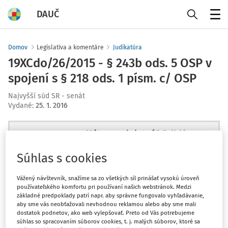
DAUČ
Menu
Domov
Legislatíva a komentáre
Judikatúra
19XCdo/26/2015 - § 243b ods. 5 OSP v
spojení s § 218 ods. 1 písm. c/ OSP
Najvyšší súd SR - senát
Vydané
:
25. 1. 2016
Máte predplatné?
Prihláste sa
Súhlas s cookies
Vážený návštevník, snažíme sa zo všetkých síl prinášať vysokú úroveň
používateľského komfortu pri používaní našich webstránok. Medzi
Zatiaľ ste si prečítali len začiatok...
základné predpoklady patrí napr. aby správne fungovalo vyhľadávanie,
aby sme vás neobťažovali nevhodnou reklamou alebo aby sme mali
dostatok podnetov, ako web vylepšovať. Preto od Vás potrebujeme
Celý dokument je len pre
súhlas so spracovaním súborov cookies, t. j. malých súborov, ktoré sa