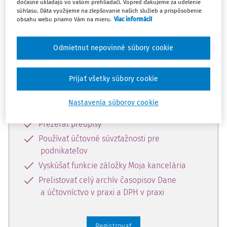
predplatiteľov.
dočasne ukladajú vo vašom prehliadači. Vopred ďakujeme za udelenie
súhlasu. Dáta využijeme na zlepšovanie našich služieb a prispôsobenie
obsahu webu priamo Vám na mieru.
Viac informácií
Zaregistrujte sa a získajte
zadarmo prístup k vybranému obsahu
Odmietnut nepovinné súbory cookie
na 10 dní.
Prijať všetky súbory cookie
Vďaka registrácii si môžete
Nastavenia súborov cookie
Prečítať platené články na portáli
Prezerať predpisy
Používať účtovné súvzťažnosti pre
podnikateľov
Vyskúšať funkcie záložky Moja kancelária
Prelistovať celý archív časopisov Dane
a účtovníctvo v praxi a DPH v praxi
Registrovať