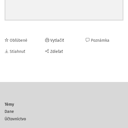
Obľúbené
Vytlačiť
Poznámka
Stiahnuť
Zdieľať
Témy
Dane
Účtovníctvo