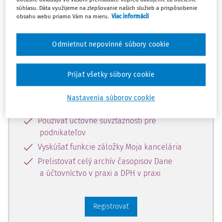
súhlasu. Dáta využijeme na zlepšovanie našich služieb a prispôsobenie
Zaregistrujte sa a získajte
obsahu webu priamo Vám na mieru.
Viac informácií
zadarmo prístup k vybranému obsahu
na 10 dní.
Odmietnut nepovinné súbory cookie
Vďaka registrácii si môžete
Prijať všetky súbory cookie
Prečítať platené články na portáli
Nastavenia súborov cookie
Prezerať predpisy
Používať účtovné súvzťažnosti pre
podnikateľov
Vyskúšať funkcie záložky Moja kancelária
Prelistovať celý archív časopisov Dane
a účtovníctvo v praxi a DPH v praxi
Registrovať