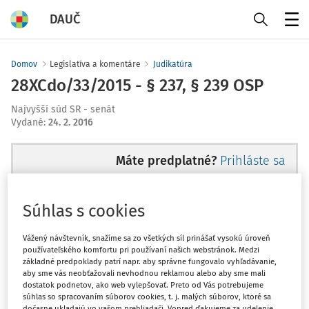
DAUČ
Menu
Domov
Legislatíva a komentáre
Judikatúra
28XCdo/33/2015 - § 237, § 239 OSP
Najvyšší súd SR - senát
Vydané
:
24. 2. 2016
Máte predplatné?
Prihláste sa
Súhlas s cookies
Zatiaľ ste si prečítali len začiatok...
Vážený návštevník, snažíme sa zo všetkých síl prinášať vysokú úroveň
používateľského komfortu pri používaní našich webstránok. Medzi
základné predpoklady patrí napr. aby správne fungovalo vyhľadávanie,
Celý dokument je len pre
aby sme vás neobťažovali nevhodnou reklamou alebo aby sme mali
dostatok podnetov, ako web vylepšovať. Preto od Vás potrebujeme
predplatiteľov.
súhlas so spracovaním súborov cookies, t. j. malých súborov, ktoré sa
dočasne ukladajú vo vašom prehliadači. Vopred ďakujeme za udelenie