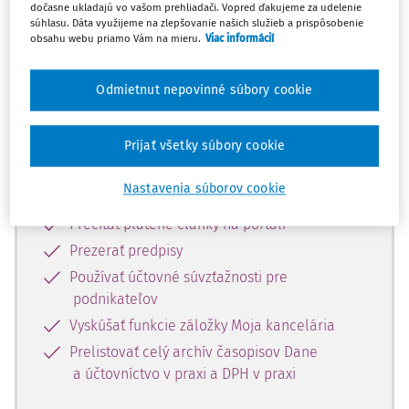
Celý dokument je len pre
dočasne ukladajú vo vašom prehliadači. Vopred ďakujeme za udelenie
súhlasu. Dáta využijeme na zlepšovanie našich služieb a prispôsobenie
predplatiteľov.
obsahu webu priamo Vám na mieru.
Viac informácií
Zaregistrujte sa a získajte
Odmietnut nepovinné súbory cookie
zadarmo prístup k vybranému obsahu
na 10 dní.
Prijať všetky súbory cookie
Vďaka registrácii si môžete
Nastavenia súborov cookie
Prečítať platené články na portáli
Prezerať predpisy
Používať účtovné súvzťažnosti pre
podnikateľov
Vyskúšať funkcie záložky Moja kancelária
Prelistovať celý archív časopisov Dane
a účtovníctvo v praxi a DPH v praxi