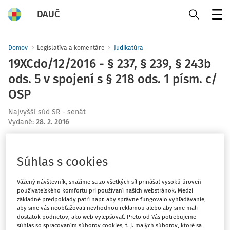
DAUČ
Menu
Domov
Legislatíva a komentáre
Judikatúra
19XCdo/12/2016 - § 237, § 239, § 243b
ods. 5 v spojení s § 218 ods. 1 písm. c/
OSP
Najvyšší súd SR - senát
Vydané
:
28. 2. 2016
Máte predplatné?
Prihláste sa
Súhlas s cookies
Vážený návštevník, snažíme sa zo všetkých síl prinášať vysokú úroveň
používateľského komfortu pri používaní našich webstránok. Medzi
základné predpoklady patrí napr. aby správne fungovalo vyhľadávanie,
Zatiaľ ste si prečítali len začiatok...
aby sme vás neobťažovali nevhodnou reklamou alebo aby sme mali
dostatok podnetov, ako web vylepšovať. Preto od Vás potrebujeme
súhlas so spracovaním súborov cookies, t. j. malých súborov, ktoré sa