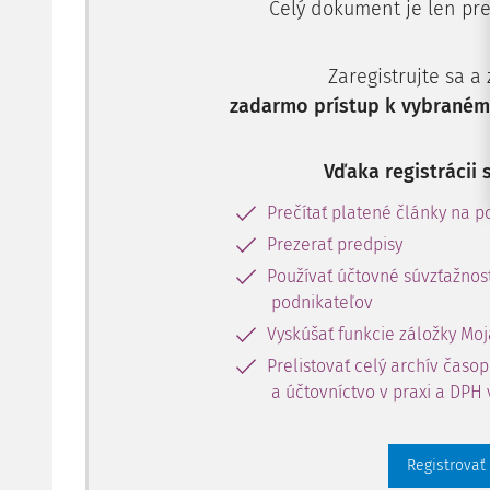
Celý dokument je len pre
Zaregistrujte sa a
zadarmo prístup k vybranému
Vďaka registrácii 
Prečítať platené články na po
Prezerať predpisy
Používať účtovné súvzťažnost
podnikateľov
Vyskúšať funkcie záložky Moj
Prelistovať celý archív časo
a účtovníctvo v praxi a DPH 
Registrovať