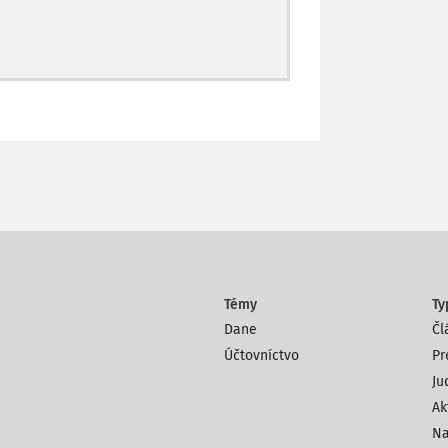
Témy
Ty
Dane
Čl
Účtovníctvo
Pr
Ju
Ak
Na