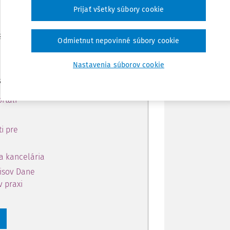
 predplatiteľov.
Zdieľať
Prijať všetky súbory cookie
 získajte
Poznámka
Odmietnut nepovinné súbory cookie
 obsahu na 10 dní.
Nastavenia súborov cookie
si môžete
rtáli
i pre
a kancelária
pisov Dane
v praxi