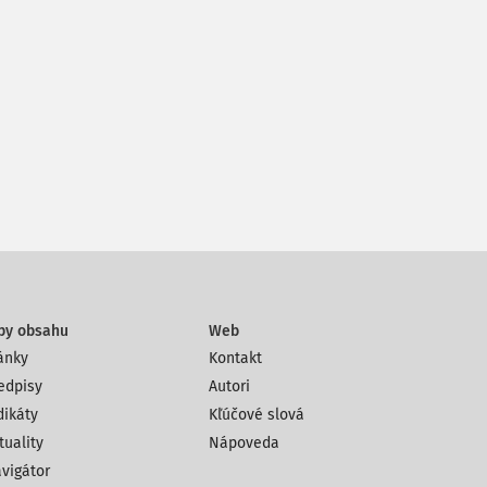
py obsahu
Web
ánky
Kontakt
edpisy
Autori
dikáty
Kľúčové slová
tuality
Nápoveda
vigátor