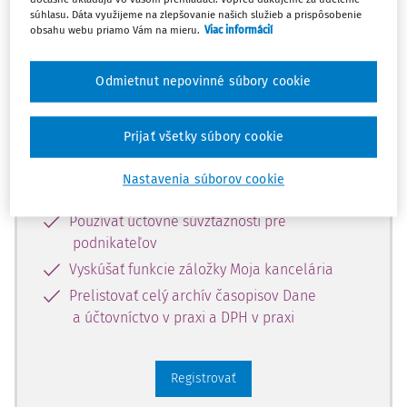
súhlasu. Dáta využijeme na zlepšovanie našich služieb a prispôsobenie
Zaregistrujte sa a získajte
obsahu webu priamo Vám na mieru.
Viac informácií
zadarmo prístup k vybranému obsahu
na 10 dní.
Odmietnut nepovinné súbory cookie
Vďaka registrácii si môžete
Prijať všetky súbory cookie
Prečítať platené články na portáli
Nastavenia súborov cookie
Prezerať predpisy
Používať účtovné súvzťažnosti pre
podnikateľov
Vyskúšať funkcie záložky Moja kancelária
Prelistovať celý archív časopisov Dane
a účtovníctvo v praxi a DPH v praxi
Registrovať