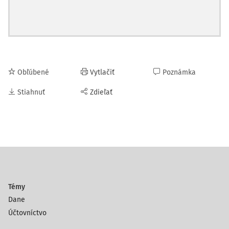
Obľúbené
Vytlačiť
Poznámka
Stiahnuť
Zdieľať
Témy
Dane
Účtovníctvo