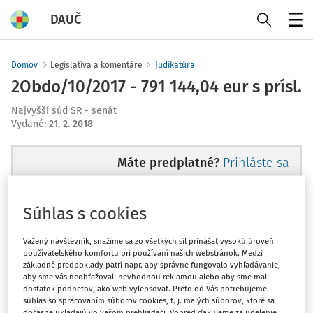
DAUČ
Menu
Domov
Legislatíva a komentáre
Judikatúra
2Obdo/10/2017 - 791 144,04 eur s prísl.
Najvyšší súd SR - senát
Vydané
:
21. 2. 2018
Máte predplatné?
Prihláste sa
Súhlas s cookies
Zatiaľ ste si prečítali len začiatok...
Vážený návštevník, snažíme sa zo všetkých síl prinášať vysokú úroveň
používateľského komfortu pri používaní našich webstránok. Medzi
základné predpoklady patrí napr. aby správne fungovalo vyhľadávanie,
Celý dokument je len pre
aby sme vás neobťažovali nevhodnou reklamou alebo aby sme mali
dostatok podnetov, ako web vylepšovať. Preto od Vás potrebujeme
predplatiteľov.
súhlas so spracovaním súborov cookies, t. j. malých súborov, ktoré sa
dočasne ukladajú vo vašom prehliadači. Vopred ďakujeme za udelenie