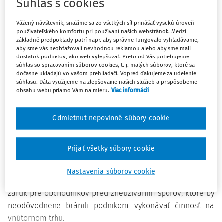
Súhlas s cookies
zákon nadobudol účinnosť čiastočne dňom jeho
Vážený návštevník, snažíme sa zo všetkých síl prinášať vysokú úroveň
vyhlásenia a čiastočne dňa 25. júna 2023.
používateľského komfortu pri používaní našich webstránok. Medzi
základné predpoklady patrí napr. aby správne fungovalo vyhľadávanie,
Prostredníctvom zákona o žalobách boli novelizované aj
aby sme vás neobťažovali nevhodnou reklamou alebo aby sme mali
viaceré ďalšie predpisy, napr. zákon č.
160/2015 Z.z. Civilný
dostatok podnetov, ako web vylepšovať. Preto od Vás potrebujeme
súhlas so spracovaním súborov cookies, t. j. malých súborov, ktoré sa
sporový poriadok
v z. n. p. (ďalej len "
CSP
"), zákon
dočasne ukladajú vo vašom prehliadači. Vopred ďakujeme za udelenie
Slovenskej rady č.
71/1992 Zb.
o súdnych poplatkoch a
súhlasu. Dáta využijeme na zlepšovanie našich služieb a prispôsobenie
obsahu webu priamo Vám na mieru.
Viac informácií
poplatku za výpis z registra trestov v z. n. p. (ďalej len "
zákon o súdnych poplatkoch"), zákon č.
250/2007 Z.z.
o
ochrane spotrebiteľa a o zmene zákona Slovenskej
Odmietnut nepovinné súbory cookie
národnej rady č.
372/1990 Zb.
o priestupkoch v z. n. p.
(ďalej len "
zákon o ochrane spotrebiteľa
") a ďalšie.
Prijať všetky súbory cookie
Zákon o žalobách bol prijatý za účelom zabezpečenia
potrebnej rovnováhy medzi zlepšujúcim sa prístupom
Nastavenia súborov cookie
spotrebiteľov k spravodlivosti a poskytnutím primeraných
záruk pre obchodníkov pred zneužívaním sporov, ktoré by
neodôvodnene bránili podnikom vykonávať činnosť na
vnútornom trhu.