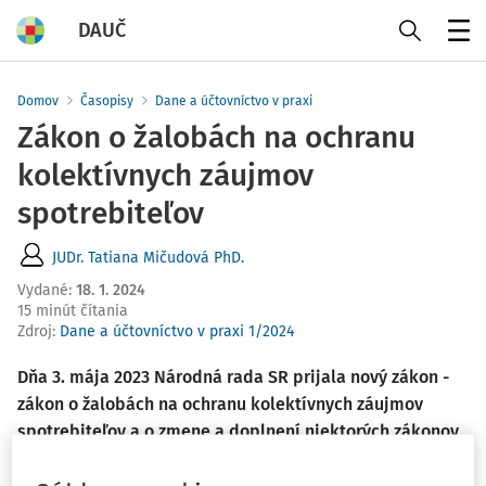
DAUČ
Menu
Domov
Časopisy
Dane a účtovníctvo v praxi
Zákon o žalobách na ochranu
kolektívnych záujmov
spotrebiteľov
JUDr. Tatiana Mičudová PhD.
Vydané
:
18. 1. 2024
15 minút čítania
Zdroj
:
Dane a účtovníctvo v praxi 1/2024
Dňa 3. mája 2023 Národná rada SR prijala nový zákon -
zákon o žalobách na ochranu kolektívnych záujmov
spotrebiteľov a o zmene a doplnení niektorých zákonov
a v Zbierke zákonov SR bol publikovaný pod číslom
261/2023 Z.z.
(ďalej len "
zákon o žalobách
"). Predmetný