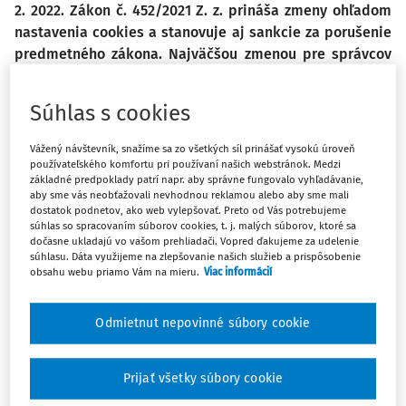
2. 2022. Zákon č. 452/2021 Z. z. prináša zmeny ohľadom
nastavenia cookies a stanovuje aj sankcie za porušenie
predmetného zákona. Najväčšou zmenou pre správcov
webových stránok je to, že potrebujú preukázateľný
súhlas užívateľa s používaním cookies. Užívateľ musí
Súhlas s cookies
rovnako dostať možnosť neakceptovať cookies.
Vážený návštevník, snažíme sa zo všetkých síl prinášať vysokú úroveň
používateľského komfortu pri používaní našich webstránok. Medzi
Problematika spracúvania cookies súvisí aj s ďalšou
základné predpoklady patrí napr. aby správne fungovalo vyhľadávanie,
legislatívou, a to napr.
nariadením
Európskeho parlamentu
aby sme vás neobťažovali nevhodnou reklamou alebo aby sme mali
dostatok podnetov, ako web vylepšovať. Preto od Vás potrebujeme
a Rady (EÚ) 2016/679z 27.4.2016 o ochrane fyzických osôb
súhlas so spracovaním súborov cookies, t. j. malých súborov, ktoré sa
pri spracúvaní osobných údajov a o voľnom pohybe týchto
dočasne ukladajú vo vašom prehliadači. Vopred ďakujeme za udelenie
súhlasu. Dáta využijeme na zlepšovanie našich služieb a prispôsobenie
údajov, ktorým sa zrušuje smernica
95/46/ES(ďalej len
obsahu webu priamo Vám na mieru.
Viac informácií
"
GDPR
").
Účelom tohto článku je poskytnúť stručný prehľad o tom,
aké zmeny priniesol zákon č.
452/2021 Z.z.
od 1.2.2022. Článok tiež
Odmietnut nepovinné súbory cookie
poukazuje, na čo si majú dať prevádzkovatelia webových sídel (web
stránok) pozor.
Prijať všetky súbory cookie
Čo sú cookies?