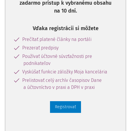
zadarmo prístup k vybranému obsahu
cookies sú dôležité pri správnom fungovaní webovej
stránky a podľa druhu spracovávaných informácií dokážu
na 10 dní.
o návštevníkoch zbierať rôzne ďalšie informácie, ako
napríklad preferovaná veľkosť písma, vyplnené
Vďaka registrácii si môžete
prihlasovacie údaje, zobrazené reklamy.
Prečítať platené články na portáli
Prezerať predpisy
Používať účtovné súvzťažnosti pre
podnikateľov
Vyskúšať funkcie záložky Moja kancelária
Prelistovať celý archív časopisov Dane
a účtovníctvo v praxi a DPH v praxi
Registrovať