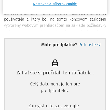
Nastavenia súborov cookie
Cookies sú dáta, malé textové súbory, ktoré sa ukladajú v
koncovom zariadení (napr. počítači, tablete, smartfóne)
používateľa a ktorý bol na tomto koncovom zariadení
vytvorený webovým prehliadačom na základe požiadavky
webovej stránky, ktorú si používateľ prostredníctvom tohto
webového prehliadača prehliadal. Cookies umožňujú
danej webovej stránke uchovávať na koncovom zariadení
Máte predplatné?
Prihláste sa
používateľa webovou stránkou zvolený ľubovoľný obsah v
textovej podobe.
Na základe týchto dát potom server, na ktorom sa
nachádza webstránka, komunikuje pri nasledujúcej
Zatiaľ ste si prečítali len začiatok...
návšteve užívateľa, za predpokladu, že súhlasil s použitím
Celý dokument je len pre
cookies.
predplatiteľov.
Cookies v zásade zaznamenávajú aktivitu užívateľa -
návštevníka. Slúžia napr. k zapamätaniu nákupného
Zaregistrujte sa a získajte
procesu, nastavenia jazyka stránky a pod. Jednotlivé druhy