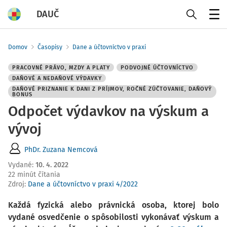
DAUČ
Menu
Domov
Časopisy
Dane a účtovníctvo v praxi
PRACOVNÉ PRÁVO, MZDY A PLATY
PODVOJNÉ ÚČTOVNÍCTVO
DAŇOVÉ A NEDAŇOVÉ VÝDAVKY
DAŇOVÉ PRIZNANIE K DANI Z PRÍJMOV, ROČNÉ ZÚČTOVANIE, DAŇOVÝ
BONUS
Odpočet výdavkov na výskum a
vývoj
PhDr. Zuzana Nemcová
Vydané
:
10. 4. 2022
22 minút čítania
Zdroj
:
Dane a účtovníctvo v praxi 4/2022
Každá fyzická alebo právnická osoba, ktorej bolo
vydané osvedčenie o spôsobilosti vykonávať výskum a