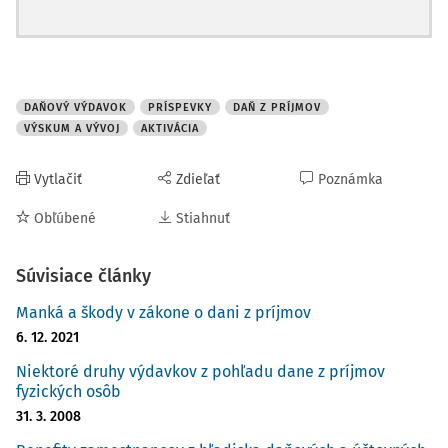
podpísané ešte pred ich realizáciou.
Keďže na uplatnenie dodatočného odpočtu výdavkov
(nákladov) na výskum a vývoj nie je potrebné podať
vopred žiadnu žiadosť, projekt výskumu a vývoja sa stáva
DAŇOVÝ VÝDAVOK
PRÍSPEVKY
DAŇ Z PRÍJMOV
dôležitým dokumentom hlavne v prípade daňovej
VÝSKUM A VÝVOJ
AKTIVÁCIA
kontroly, keď je ho daňovník povinný predložiť na výzvu
správcu dane alebo finančného riaditeľstva. Lehota na
Vytlačiť
Zdieľať
Poznámka
predloženie projektu daňovníkom je
osem dní
odo dňa
Obľúbené
Stiahnuť
doručenia výzvy daňovníkovi. Podľa
ZDP
musí ísť o
podpísaný písomný dokument, a teda nie je postačujúce
Súvisiace články
ho evidovať len elektronicky.
Manká a škody v zákone o dani z príjmov
Počas realizácie projektu môže nastať situác
6. 12. 2021
Niektoré druhy výdavkov z pohľadu dane z príjmov
fyzických osôb
31. 3. 2008