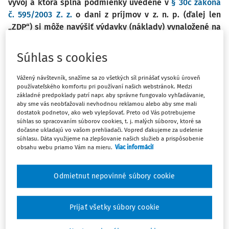
vývoj a ktorá spĺňa podmienky uvedené v
§ 30c zákona
č. 595/2003 Z. z.
o dani z príjmov v z. n. p. (ďalej len
„ZDP“) si môže navýšiť výdavky (náklady) vynaložené na
výskum a vývoj. V konečnom dôsledku si takouto formou
môže daňovník realizujúci výskum a vývoj znížiť výšku
Súhlas s cookies
dane z príjmov. Znenie ZDP účinné od 1. 1. 2022 prináša
so sebou zmeny aj v tejto oblasti.
Vážený návštevník, snažíme sa zo všetkých síl prinášať vysokú úroveň
používateľského komfortu pri používaní našich webstránok. Medzi
základné predpoklady patrí napr. aby správne fungovalo vyhľadávanie,
Zákon č.
172/2005 Z.z.
zároveň definuje základné pojmy, a
aby sme vás neobťažovali nevhodnou reklamou alebo aby sme mali
dostatok podnetov, ako web vylepšovať. Preto od Vás potrebujeme
to výskum a vývoj.
Výskumom
sa rozumie systematická
súhlas so spracovaním súborov cookies, t. j. malých súborov, ktoré sa
tvorivá činnosť uskutočňovaná v oblasti vedy a techniky
dočasne ukladajú vo vašom prehliadači. Vopred ďakujeme za udelenie
súhlasu. Dáta využijeme na zlepšovanie našich služieb a prispôsobenie
pre potreby spoločnosti a v záujme rozvoja poznania.
obsahu webu priamo Vám na mieru.
Viac informácií
Vývoj
je systematická tvorivá činnosť v oblasti vedy a
techniky využívajúca zákonitosti a poznatky získané
Odmietnut nepovinné súbory cookie
prostredníctvom výskumu alebo vychádzajúce z
praktických skúseností pri tvorbe nových materiálov,
výrobkov, zariadení, systémov, metód a procesov alebo ich
Prijať všetky súbory cookie
zlepšení. Pre správne posúdenie, či daná činnosť naozaj