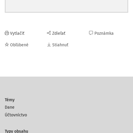
Vytlačiť
Zdieľať
Poznámka
Obľúbené
Stiahnuť
Témy
Dane
Účtovníctvo
Typy obsahu