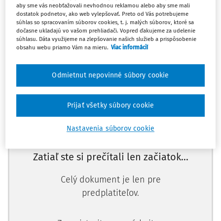
aby sme vás neobťažovali nevhodnou reklamou alebo aby sme mali
Môžem im vystaviť faktúru?
dostatok podnetov, ako web vylepšovať. Preto od Vás potrebujeme
súhlas so spracovaním súborov cookies, t. j. malých súborov, ktoré sa
dočasne ukladajú vo vašom prehliadači. Vopred ďakujeme za udelenie
Povinnosť vystavovania faktúr platiteľmi DPH vyplýva
súhlasu. Dáta využijeme na zlepšovanie našich služieb a prispôsobenie
z § 72 zákona č. 222/2004 Z. z. o dani z pridanej hodnoty
obsahu webu priamo Vám na mieru.
Viac informácií
v z. n
Odmietnut nepovinné súbory cookie
Máte predplatné?
Prihláste sa
Prijať všetky súbory cookie
Nastavenia súborov cookie
Zatiaľ ste si prečítali len začiatok...
Celý dokument je len pre
predplatiteľov.