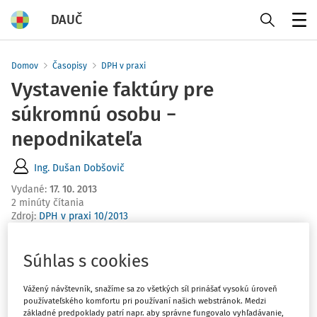
DAUČ
Menu
Domov
Časopisy
DPH v praxi
Vystavenie faktúry pre
súkromnú osobu −
nepodnikateľa
Ing. Dušan Dobšovič
Vydané
:
17. 10. 2013
2 minúty čítania
Zdroj
:
DPH v praxi 10/2013
Som SZČO − platiteľka DPH, vediem JÚ a chcela by som
Súhlas s cookies
vedieť, aké náležitosti má mať faktúra, ktorú vystavím
fyzickej osobe − nepodnikateľovi. Stačí uviesť iba meno a
Vážený návštevník, snažíme sa zo všetkých síl prinášať vysokú úroveň
adresa (keďže nemá IČO, DIČ...)? Niektorí zákazníci
používateľského komfortu pri používaní našich webstránok. Medzi
(nepodnikatelia) chcú od nás brať tovar na faktúru.
základné predpoklady patrí napr. aby správne fungovalo vyhľadávanie,