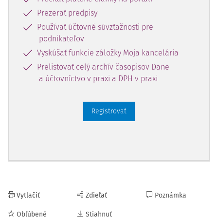
členskom štáte usadenia (nesmie výlučne vykonávať
Prezerať predpisy
činnosti oslobodené od dane, pri ktorých nemôže
Používať účtovné súvzťažnosti pre
odpočítať daň podľa § 49 ods. 3 zákona o DPH).
podnikateľov
Vyskúšať funkcie záložky Moja kancelária
Podanie žiadosti o vrátenie dane
Prelistovať celý archív časopisov Dane
a účtovníctvo v praxi a DPH v praxi
Žiadosť o vrátenie dane sa podáva najneskôr do 30.
septembra kalendárneho roka, ktorý nasleduje po období,
za ktoré sa
Registrovať
Vytlačiť
Zdieľať
Poznámka
Obľúbené
Stiahnuť