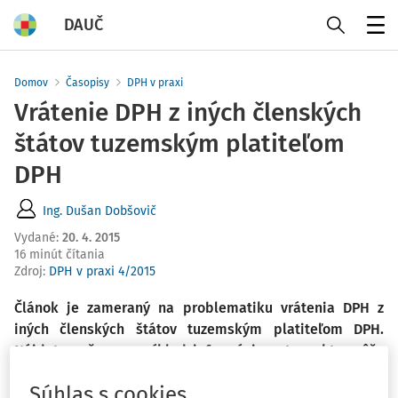
DAUČ
Menu
Domov
Časopisy
DPH v praxi
Vrátenie DPH z iných členských
štátov tuzemským platiteľom
DPH
Ing. Dušan Dobšovič
Vydané
:
20. 4. 2015
16 minút čítania
Zdroj
:
DPH v praxi 4/2015
Článok je zameraný na problematiku vrátenia DPH z
iných členských štátov tuzemským platiteľom DPH.
Nájdete v ňom napríklad informácie o tom, kto môže
žiadať o vrátenie dane, čo musí žiadosť obsahovať, ako
Súhlas s cookies
aj lehoty na vrátenie dane.