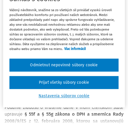
Vážený návštevník, snažíme sa zo všetkých síl prinášať vysokú úroveň
Platiteľ dane registrovaný podľa § 4 alebo § 4b zákona č.
používateľského komfortu pri používaní našich webstránok. Medzi
základné predpoklady patrí napr. aby správne fungovalo vyhľadávanie,
222/2004 Z. z. o dani z pridanej hodnoty v z. n. p. (ďalej len
aby sme vás neobťažovali nevhodnou reklamou alebo aby sme mali
„zákon o DPH“) uplatňuje nárok na vrátenie dane v
dostatok podnetov, ako web vylepšovať. Preto od Vás potrebujeme
členskom štáte, v ktorom mu boli dodané tovary a služby
súhlas so spracovaním súborov cookies, t. j. malých súborov, ktoré sa
dočasne ukladajú vo vašom prehliadači. Vopred ďakujeme za udelenie
alebo do ktorého doviezol tovar, a to podaním žiadosti o
súhlasu. Dáta využijeme na zlepšovanie našich služieb a prispôsobenie
vrátenie dane elektronickými prostriedkami
obsahu webu priamo Vám na mieru.
Viac informácií
prostredníctvom elektronického portálu Finančnej správy
Slovenskej republiky. Pravidlá, ktoré sa vzťahujú na
Odmietnut nepovinné súbory cookie
platiteľov dane podávajúcich žiadosť o vrátenie dane v
inom členskom štáte, sú obdobné pravidlám ustanoveným
pre zahraničné osoby z iných členských štátov
Prijať všetky súbory cookie
podávajúcich žiadosť o vrátenie dane v Slovenskej
republike (§ 55a až § 55e zákona o DPH).
Nastavenia súborov cookie
Podanie žiadosti o vrátenie dane v inom členskom štáte
upravuje
§ 55f a § 55g zákona o DPH a smernica Rady
2008/9/ES z 12. februára 2008, ktorou sa ustanovujú
podrobné pravidlá pre vrátenie dane z pridanej hodnoty