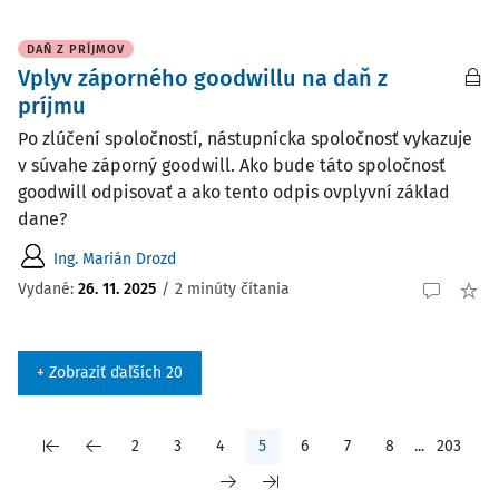
DAŇ Z PRÍJMOV
Vplyv záporného goodwillu na daň z
príjmu
Po zlúčení spoločností, nástupnícka spoločnosť vykazuje
v súvahe záporný goodwill. Ako bude táto spoločnosť
goodwill odpisovať a ako tento odpis ovplyvní základ
dane?
Ing. Marián Drozd
Vydané
:
26. 11. 2025
/
2 minúty čítania
+ Zobraziť ďaľších 20
2
3
4
5
6
7
8
...
203