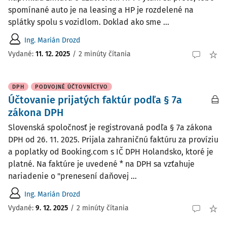
spomínané auto je na leasing a HP je rozdelené na
splátky spolu s vozidlom. Doklad ako sme ...
Ing. Marián Drozd
Vydané
:
11. 12. 2025
/
2 minúty čítania
DPH
PODVOJNÉ ÚČTOVNÍCTVO
Účtovanie prijatých faktúr podľa § 7a
zákona DPH
Slovenská spoločnosť je registrovaná podľa § 7a zákona
DPH od 26. 11. 2025. Prijala zahraničnú faktúru za províziu
a poplatky od Booking.com s IČ DPH Holandsko, ktoré je
platné. Na faktúre je uvedené * na DPH sa vzťahuje
nariadenie o "prenesení daňovej ...
Ing. Marián Drozd
Vydané
:
9. 12. 2025
/
2 minúty čítania