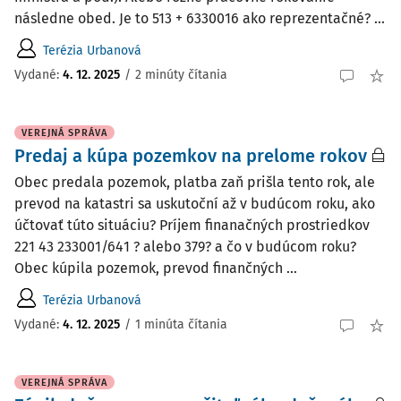
následne obed. Je to 513 + 6330016 ako reprezentačné? ...
Terézia Urbanová
Vydané
:
4. 12. 2025
/
2 minúty čítania
VEREJNÁ SPRÁVA
Predaj a kúpa pozemkov na prelome rokov
Obec predala pozemok, platba zaň prišla tento rok, ale
prevod na katastri sa uskutoční až v budúcom roku, ako
účtovať túto situáciu? Príjem finanačných prostriedkov
221 43 233001/641 ? alebo 379? a čo v budúcom roku?
Obec kúpila pozemok, prevod finančných ...
Terézia Urbanová
Vydané
:
4. 12. 2025
/
1 minúta čítania
VEREJNÁ SPRÁVA