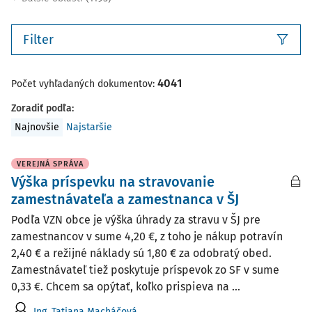
Filter
4041
Počet vyhľadaných dokumentov:
Zoradiť podľa
:
Najnovšie
Najstaršie
VEREJNÁ SPRÁVA
Výška príspevku na stravovanie
zamestnávateľa a zamestnanca v ŠJ
Podľa VZN obce je výška úhrady za stravu v ŠJ pre
zamestnancov v sume 4,20 €, z toho je nákup potravín
2,40 € a režijné náklady sú 1,80 € za odobratý obed.
Zamestnávateľ tiež poskytuje príspevok zo SF v sume
0,33 €. Chcem sa opýtať, koľko prispieva na ...
Ing. Tatiana Macháčová