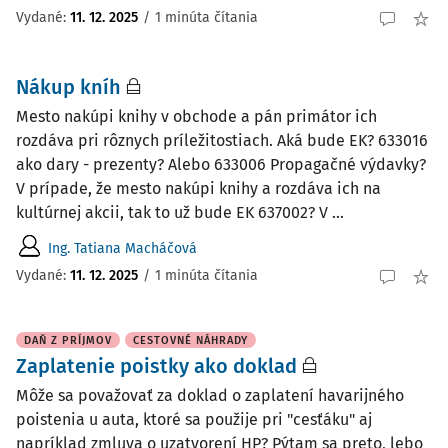
Vydané
:
11. 12. 2025
/
1 minúta čítania
Nákup kníh
Mesto nakúpi knihy v obchode a pán primátor ich
rozdáva pri rôznych príležitostiach. Aká bude EK? 633016
ako dary - prezenty? Alebo 633006 Propagačné výdavky?
V prípade, že mesto nakúpi knihy a rozdáva ich na
kultúrnej akcii, tak to už bude EK 637002? V ...
Ing. Tatiana Macháčová
Vydané
:
11. 12. 2025
/
1 minúta čítania
DAŇ Z PRÍJMOV
CESTOVNÉ NÁHRADY
Zaplatenie poistky ako doklad
Môže sa považovať za doklad o zaplatení havarijného
poistenia u auta, ktoré sa použije pri "cesťáku" aj
napríklad zmluva o uzatvorení HP? Pýtam sa preto, lebo