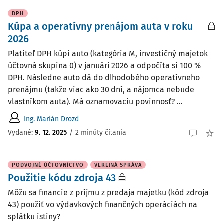
DPH
Kúpa a operatívny prenájom auta v roku
2026
Platiteľ DPH kúpi auto (kategória M, investičný majetok
účtovná skupina 0) v januári 2026 a odpočíta si 100 %
DPH. Následne auto dá do dlhodobého operatívneho
prenájmu (takže viac ako 30 dní, a nájomca nebude
vlastníkom auta). Má oznamovaciu povinnosť? ...
Ing. Marián Drozd
Vydané
:
9. 12. 2025
/
2 minúty čítania
PODVOJNÉ ÚČTOVNÍCTVO
VEREJNÁ SPRÁVA
Použitie kódu zdroja 43
Môžu sa financie z príjmu z predaja majetku (kód zdroja
43) použiť vo výdavkových finančných operáciách na
splátku istiny?