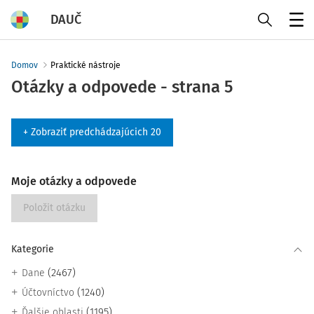
DAUČ
Menu
Domov
Praktické nástroje
Otázky a odpovede - strana 5
+ Zobraziť predchádzajúcich 20
Moje otázky a odpovede
Položit otázku
Kategorie
(2467)
Dane
(1240)
Účtovníctvo
(1195)
Ďalšie oblasti