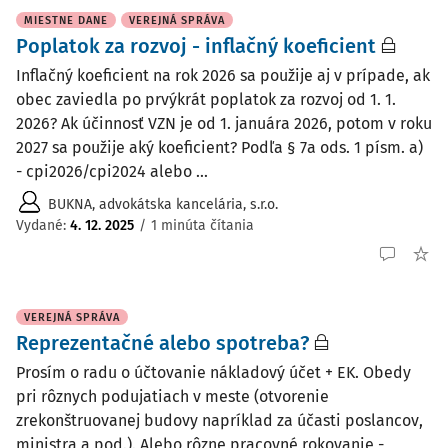
MIESTNE DANE
VEREJNÁ SPRÁVA
Poplatok za rozvoj - inflačný koeficient
Inflačný koeficient na rok 2026 sa použije aj v prípade, ak
obec zaviedla po prvýkrát poplatok za rozvoj od 1. 1.
2026? Ak účinnosť VZN je od 1. januára 2026, potom v roku
2027 sa použije aký koeficient? Podľa § 7a ods. 1 písm. a)
- cpi2026/cpi2024 alebo ...
BUKNA, advokátska kancelária, s.r.o.
Vydané
:
4. 12. 2025
/
1 minúta čítania
VEREJNÁ SPRÁVA
Reprezentačné alebo spotreba?
Prosím o radu o účtovanie nákladový účet + EK. Obedy
pri rôznych podujatiach v meste (otvorenie
zrekonštruovanej budovy napríklad za účasti poslancov,
ministra a pod.). Alebo rôzne pracovné rokovanie -