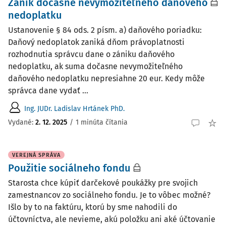
Zánik dočasne nevymožiteľného daňového
nedoplatku
Ustanovenie § 84 ods. 2 písm. a) daňového poriadku:
Daňový nedoplatok zaniká dňom právoplatnosti
rozhodnutia správcu dane o zániku daňového
nedoplatku, ak suma dočasne nevymožiteľného
daňového nedoplatku nepresiahne 20 eur. Kedy môže
správca dane vydať ...
Ing. JUDr. Ladislav Hrtánek PhD.
Vydané
:
2. 12. 2025
/
1 minúta čítania
VEREJNÁ SPRÁVA
Použitie sociálneho fondu
Starosta chce kúpiť darčekové poukážky pre svojich
zamestnancov zo sociálneho fondu. Je to vôbec možné?
Išlo by to na faktúru, ktorú by sme nahodili do
účtovníctva, ale nevieme, akú položku ani aké účtovanie