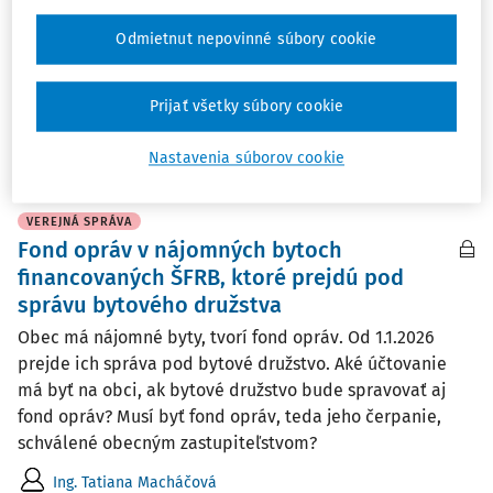
spoločnostiam, ktoré zanikli. Nakoľko sa menili
pracovníčky, predpokladáme, že boli dane vyrubené v
Odmietnut nepovinné súbory cookie
čase likvidácie týchto spoločností. Obec prechádzala na
nový systém v roku 2017, kedy sa tieto ...
Prijať všetky súbory cookie
Terézia Urbanová
Vydané
:
11. 12. 2025
/
1 minúta čítania
Nastavenia súborov cookie
VEREJNÁ SPRÁVA
Fond opráv v nájomných bytoch
financovaných ŠFRB, ktoré prejdú pod
správu bytového družstva
Obec má nájomné byty, tvorí fond opráv. Od 1.1.2026
prejde ich správa pod bytové družstvo. Aké účtovanie
má byť na obci, ak bytové družstvo bude spravovať aj
fond opráv? Musí byť fond opráv, teda jeho čerpanie,
schválené obecným zastupiteľstvom?
Ing. Tatiana Macháčová