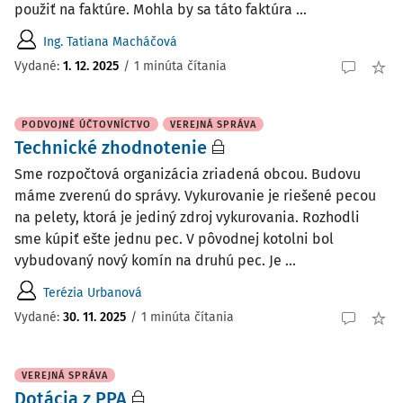
použiť na faktúre. Mohla by sa táto faktúra ...
Ing. Tatiana Macháčová
Vydané
:
1. 12. 2025
/
1 minúta čítania
PODVOJNÉ ÚČTOVNÍCTVO
VEREJNÁ SPRÁVA
Technické zhodnotenie
Sme rozpočtová organizácia zriadená obcou. Budovu
máme zverenú do správy. Vykurovanie je riešené pecou
na pelety, ktorá je jediný zdroj vykurovania. Rozhodli
sme kúpiť ešte jednu pec. V pôvodnej kotolni bol
vybudovaný nový komín na druhú pec. Je ...
Terézia Urbanová
Vydané
:
30. 11. 2025
/
1 minúta čítania
VEREJNÁ SPRÁVA
Dotácia z PPA