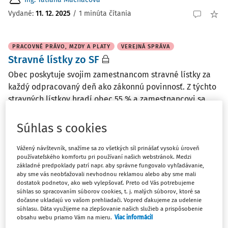
Vydané
:
11. 12. 2025
/
1 minúta čítania
PRACOVNÉ PRÁVO, MZDY A PLATY
VEREJNÁ SPRÁVA
Stravné lístky zo SF
Obec poskytuje svojim zamestnancom stravné lístky za
každý odpracovaný deň ako zákonnú povinnosť. Z týchto
stravných lístkov hradí obec 55 % a zamestnancovi sa
strháva zo mzdy zvyšných 45 %. Na tieto stravné lístky
obec počas roku neprispieva zo SF. Ku ...
Súhlas s cookies
Ing. Tatiana Macháčová
Vážený návštevník, snažíme sa zo všetkých síl prinášať vysokú úroveň
Vydané
:
11. 12. 2025
/
6 minút čítania
používateľského komfortu pri používaní našich webstránok. Medzi
základné predpoklady patrí napr. aby správne fungovalo vyhľadávanie,
aby sme vás neobťažovali nevhodnou reklamou alebo aby sme mali
dostatok podnetov, ako web vylepšovať. Preto od Vás potrebujeme
MIESTNE DANE
VEREJNÁ SPRÁVA
súhlas so spracovaním súborov cookies, t. j. malých súborov, ktoré sa
Odpísanie daňových pohľadávok
dočasne ukladajú vo vašom prehliadači. Vopred ďakujeme za udelenie
súhlasu. Dáta využijeme na zlepšovanie našich služieb a prispôsobenie
Obec eviduje pohľadávky na dani z nehnuteľností voči
obsahu webu priamo Vám na mieru.
Viac informácií