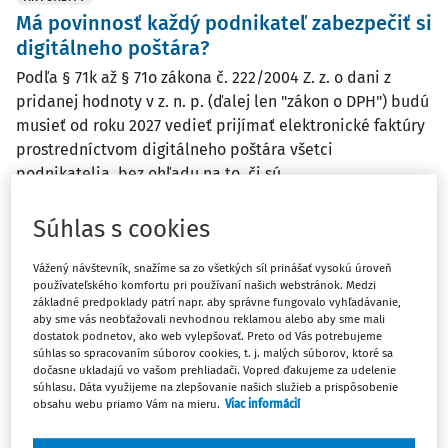
Má povinnosť každý podnikateľ zabezpečiť si
digitálneho poštára?
Podľa § 71k až § 71o zákona č. 222/2004 Z. z. o dani z
pridanej hodnoty v z. n. p. (ďalej len "zákon o DPH") budú
musieť od roku 2027 vedieť prijímať elektronické faktúry
prostredníctvom digitálneho poštára všetci
podnikatelia, bez ohľadu na to, či sú ...
Redakcia
Súhlas s cookies
Vydané:
25. 6. 2026
/
3 minúty čítania
Vážený návštevník, snažíme sa zo všetkých síl prinášať vysokú úroveň
používateľského komfortu pri používaní našich webstránok. Medzi
AKTUALITY
základné predpoklady patrí napr. aby správne fungovalo vyhľadávanie,
aby sme vás neobťažovali nevhodnou reklamou alebo aby sme mali
Lehota na odložené daňové priznanie sa
dostatok podnetov, ako web vylepšovať. Preto od Vás potrebujeme
končí 30. júna
súhlas so spracovaním súborov cookies, t. j. malých súborov, ktoré sa
dočasne ukladajú vo vašom prehliadači. Vopred ďakujeme za udelenie
Daňovníci, ktorí si odložili podanie daňového priznania,
súhlasu. Dáta využijeme na zlepšovanie našich služieb a prispôsobenie
ho musia podať najneskôr do 30. júna 2026. V rovnakom
obsahu webu priamo Vám na mieru.
Viac informácií
termíne je potrebné daň aj uhradiť alebo požiadať o