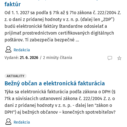
faktúr
Od 1. 1. 2027 sa podľa § 71k až § 71o zákona č. 222/2004 Z.
z. o dani z pridanej hodnoty v z. n. p. (ďalej len „ZDP“)
budú elektronické faktúry štandardne odosielať a
prijímať prostredníctvom certifikovaných digitálnych
poštárov. Tí zabezpečia bezpečné ...
Redakcia
Vydané:
21. 6. 2026
/
2 minúty čítania
AKTUALITY
Bežný občan a elektronická fakturácia
Týka sa elektronická fakturácia podľa zákona o DPH (§
71k a súvisiacich ustanovení zákona č. 222/2004 Z. z. o
dani z pridanej hodnoty v z. n. p. - ďalej len "zákon o
DPH") aj bežných občanov – konečných spotrebiteľov?
Redakcia