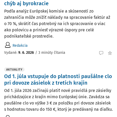
chýb aj byrokracie
Podľa analýz Európskej komisie a skúseností zo
zahraničia môže znížiť náklady na spracovanie faktúr až
o 70 %, skrátiť čas potrebný na ich spracovanie o viac
ako polovicu a priniesť výrazné úspory pre celé
podnikateľské prostredie.
Redakcia
Vydané:
9. 6. 2026
/
3 minúty čítania
AKTUALITY
Od 1. júla vstupuje do platnosti paušálne clo
pri dovoze zásielok z tretích krajín
Od 1. júla 2026 začínajú platiť nové pravidlá pre zásielky
prichádzajúce z krajín mimo Európskej únie. Zavádza sa
paušálne clo vo výške 3 € za položku pri dovoze zásielok
s hodnotou tovaru do 150 €, ktorý je predávaný na diaľku.