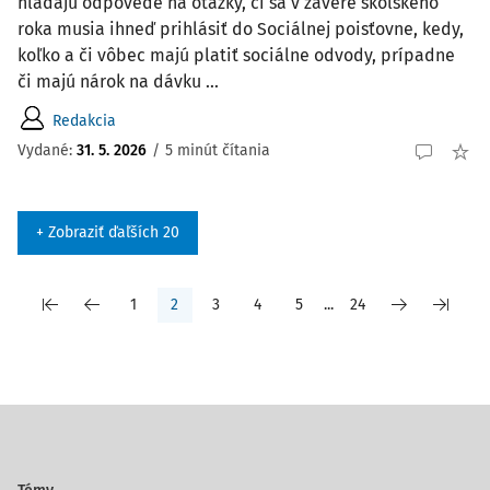
hľadajú odpovede na otázky, či sa v závere školského
roka musia ihneď prihlásiť do Sociálnej poisťovne, kedy,
koľko a či vôbec majú platiť sociálne odvody, prípadne
či majú nárok na dávku ...
Redakcia
Vydané:
31. 5. 2026
/
5 minút čítania
+ Zobraziť ďaľších 20
1
2
3
4
5
...
24