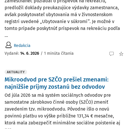
Zamestnanec požiadal o príspevok na rekreáciu,
predložil doklady preukazujúce výdavky zamestnanca,
avšak poskytovateľ ubytovania má v živnostenskom
registri uvedené „Ubytovanie v súkromí“. Je možné v
tomto prípade poskytnúť príspevok na rekreáciu podľa
...
Redakcia
Vydané:
14. 6. 2026
/
1 minúta čítania
AKTUALITY
Mikroodvod pre SZČO prešiel zmenami:
najnižšie príjmy zostanú bez odvodov
Od júla 2026 sa má systém sociálnych odvodov pre
samostatne zárobkovo činné osoby (SZČO) zmeniť
zavedením tzv. mikroodvodu. Pôvodne išlo o novú
povinnú platbu vo výške približne 131,34 € mesačne,
ktorá mala zabezpečiť minimálne sociálne poistenie aj