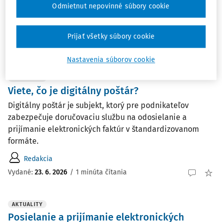
odklad či splátky. Ide o konečný termín bez možnosti
Odmietnut nepovinné súbory cookie
ďalšieho predĺženia. Finančná správa ...
Redakcia
Prijať všetky súbory cookie
Vydané:
25. 6. 2026
/
1 minúta čítania
Nastavenia súborov cookie
AKTUALITY
Viete, čo je digitálny poštár?
Digitálny poštár je subjekt, ktorý pre podnikateľov
zabezpečuje doručovaciu službu na odosielanie a
prijímanie elektronických faktúr v štandardizovanom
formáte.
Redakcia
Vydané:
23. 6. 2026
/
1 minúta čítania
AKTUALITY
Posielanie a prijímanie elektronických