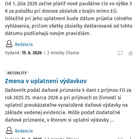
Od 1. júla 2026 začne platiť nové paušálne clo vo výške 3
€ za položku pri dovoze zásielok z krajín mimo EÚ.
Dôležité pri jeho uplatnení bude dátum prijatia colného
vyhlásenia, pričom všetky zásielky deklarované od tohto
dátumu podliehajú novým pravidlám.
Redakcia
Vydané:
15. 6. 2026
/
2 minúty čítania
AKTUALITY
Zmena v uplatnení výdavkov
Daňovník podal daňové priznanie k dani z príjmov FO za
rok 2025 25. marca 2026 a pri príjmoch zo živnosti si
uplatnil preukázateľne vynaložené daňové výdavky na
základe vedenej evidencie. Môže podať dodatočné
daňové priznanie, v ktorom si uplatní výdavky ...
Redakcia